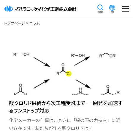
M
トップページ
> コラム
トップページ
会社情報
イハラニッケイができること
トップメッセージ
企業理念
会社概要
酸クロリド供給から次工程受託まで ― 開発を加速す
沿革
るワンストップ対応
行動規範
化学メーカーの仕事は、ときに「縁の下の力持ち」に近
い存在です。私たちが作る酸クロリドは…
研究開発