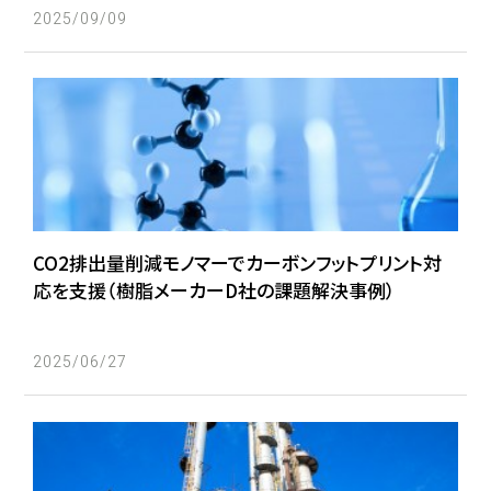
2025/09/09
技術紹介
社外発表
製品開発ストーリー
製品紹介
製品用途
CO2排出量削減モノマーでカーボンフットプリント対
応を支援（樹脂メーカーD社の課題解決事例）
製品一覧
構造式
2025/06/27
コラム
採用情報