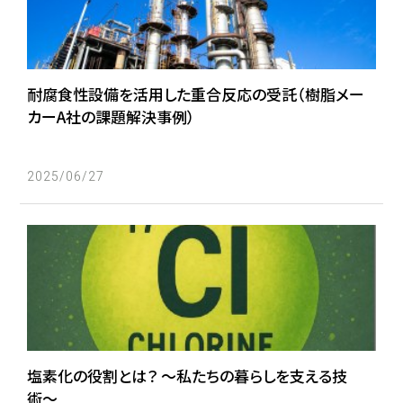
イハラニッケイのこれから
社員インタビュー
イハラニッケイで働く魅力
耐腐食性設備を活用した重合反応の受託（樹脂メー
カーA社の課題解決事例）
海外ストーリー
募集要項
2025/06/27
【中途】製造（オペレーター）
【中途】①設備及び電気、計装の保守メンテナンス ②プロセス
管理・改善
採用エントリー
電子公告
塩素化の役割とは？ 〜私たちの暮らしを支える技
お問い合わせ
術〜