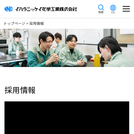
M
トップページ
> 採用情報
トップページ
会社情報
イハラニッケイができること
トップメッセージ
企業理念
採用情報
会社概要
沿革
行動規範
研究開発