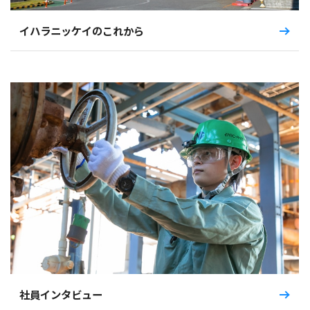
イハラニッケイのこれから
イハラニッケイのこれから
社員インタビュー
イハラニッケイで働く魅力
海外ストーリー
募集要項
【中途】製造（オペレーター）
【中途】①設備及び電気、計装の保守メンテナンス ②プロセス
管理・改善
採用エントリー
電子公告
社員インタビュー
お問い合わせ