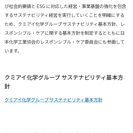
イハラニッケイのこれから
び社会的要請と ESG に対応した経営・事業基盤の強化を包含
するサステナビリティ経営を実行していくことを明確にする
社員インタビュー
ため、クミアイ化学グループ サステナビリティ基本方針、レ
イハラニッケイで働く魅力
スポンシブル・ケアに関する基本方針を制定するとともに日
海外ストーリー
本化学工業協会のレスポンシブル・ケア委員会にも参画して
います。
募集要項
【中途】製造（オペレーター）
クミアイ化学グループ サステナビリティ基本方
【中途】①設備及び電気、計装の保守メンテナンス ②プロセス
針
管理・改善
クミアイ化学グループ サステナビリティ基本方針
採用エントリー
電子公告
お問い合わせ