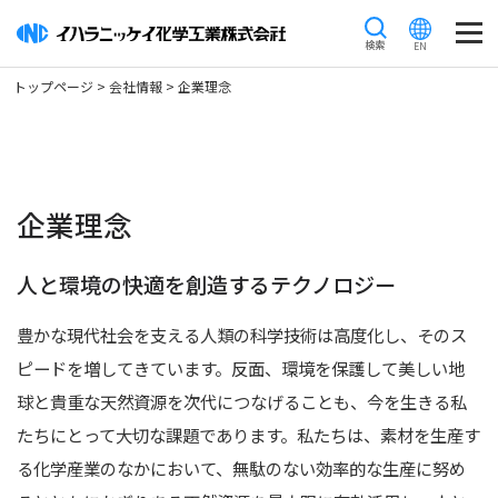
M
トップページ
>
会社情報
> 企業理念
トップページ
会社情報
イハラニッケイができること
企業理念
トップメッセージ
人と環境の快適を創造するテクノロジー
企業理念
豊かな現代社会を支える人類の科学技術は高度化し、そのス
会社概要
ピードを増してきています。反面、環境を保護して美しい地
沿革
球と貴重な天然資源を次代につなげることも、今を生きる私
たちにとって大切な課題であります。私たちは、素材を生産す
行動規範
る化学産業のなかにおいて、無駄のない効率的な生産に努め
研究開発