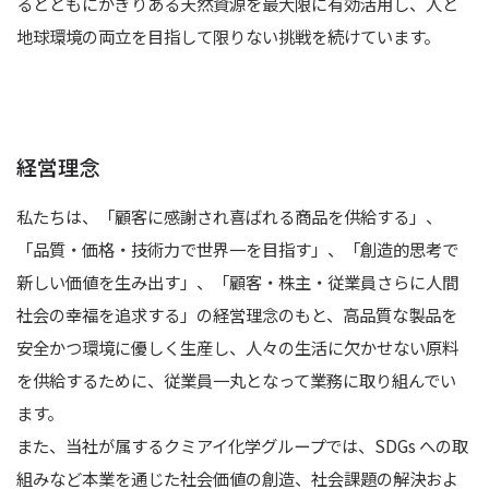
るとともにかぎりある天然資源を最大限に有効活用し、人と
地球環境の両立を目指して限りない挑戦を続けています。
技術紹介
社外発表
製品開発ストーリー
経営理念
製品紹介
私たちは、「顧客に感謝され喜ばれる商品を供給する」、
製品用途
「品質・価格・技術力で世界一を目指す」、「創造的思考で
新しい価値を生み出す」、「顧客・株主・従業員さらに人間
製品一覧
社会の幸福を追求する」の経営理念のもと、高品質な製品を
構造式
安全かつ環境に優しく生産し、人々の生活に欠かせない原料
を供給するために、従業員一丸となって業務に取り組んでい
コラム
ます。
採用情報
また、当社が属するクミアイ化学グループでは、SDGs への取
組みなど本業を通じた社会価値の創造、社会課題の解決およ