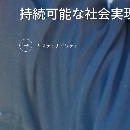
静岡から世界に
塩素化から
持続可能な
静岡から世界に
塩素化から
新たな
新たな
社会実
イ
イ
採用情報
イハラニッケイができること
サスティナビリティ
採用情報
イハラニッケイができること